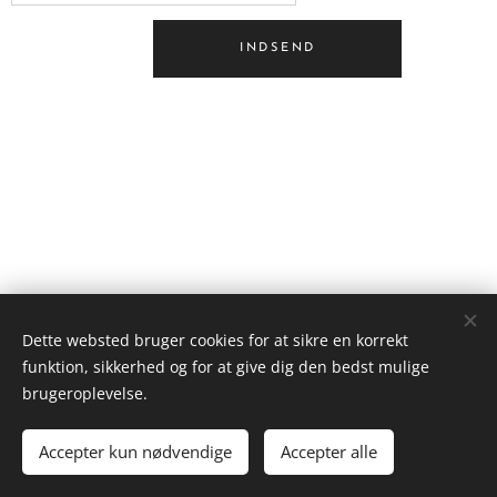
INDSEND
Dette websted bruger cookies for at sikre en korrekt
funktion, sikkerhed og for at give dig den bedst mulige
Visdomsportalen.dk
brugeroplevelse.
Alle rettigheder forbeholdes 2026
Accepter kun nødvendige
Accepter alle
Cookies