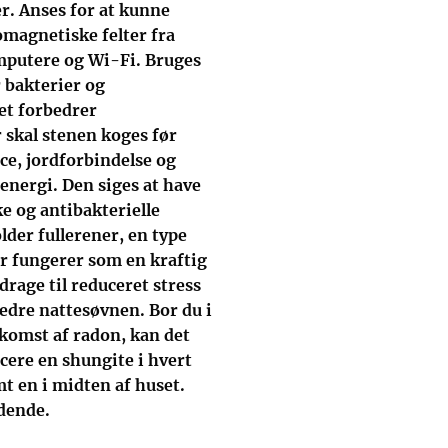
er. Anses for at kunne
omagnetiske felter fra
mputere og Wi-Fi. Bruges
r bakterier og
et forbedrer
 skal stenen koges før
ce, jordforbindelse og
energi. Den siges at have
e og antibakterielle
der fullerener, en type
r fungerer som en kraftig
drage til reduceret stress
edre nattesøvnen. Bor du i
komst af radon, kan det
acere en shungite i hvert
mt en i midten af huset.
edende.