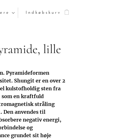
ere
Indkøbskurv
ramide, lille
cm. Pyramideformen
sitet.
Shungit er en over 2
l kulstofholdig sten fra
t som en kraftfuld
tromagnetisk stråling
. Den anvendes til
bsorbere negativ energi,
rbindelse og
ance grundet sit høje