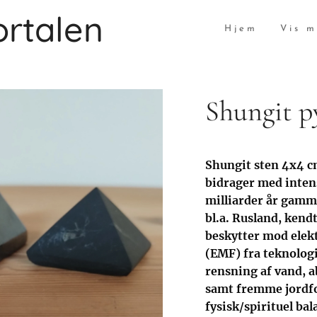
rtalen
Hjem
Vis m
Shungit py
Shungit sten 4x4 
bidrager med inten
milliarder år gamme
bl.a. Rusland, kend
beskytter mod elek
(EMF) fra teknologi
rensning af vand, a
samt fremme jordfo
fysisk/spirituel bal