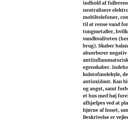
indhold af fulleren
neutralisere elektr
mobiltelefoner, co
til at rense vand fo
tungmetaller, hvilk
vandkvaliteten (her
brug). Skaber balan
absorberer negativ 
antiinflammatorisk
egenskaber. Indehol
kulstofmolekyle, de
antioxidant. Kan bi
og angst, samt forb
et hus med høj fore
afhjælpes ved at pl
hjørne af huset, sa
Beskrivelse er vejl