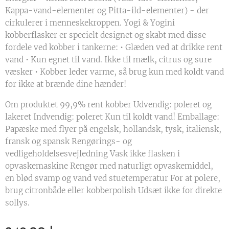
Kappa-vand-elementer og Pitta-ild-elementer) - der
cirkulerer i menneskekroppen. Yogi & Yogini
kobberflasker er specielt designet og skabt med disse
fordele ved kobber i tankerne: • Glæden ved at drikke rent
vand • Kun egnet til vand. Ikke til mælk, citrus og sure
væsker • Kobber leder varme, så brug kun med koldt vand
for ikke at brænde dine hænder!
Om produktet 99,9% rent kobber Udvendig: poleret og
lakeret Indvendig: poleret Kun til koldt vand! Emballage:
Papæske med flyer på engelsk, hollandsk, tysk, italiensk,
fransk og spansk Rengørings- og
vedligeholdelsesvejledning Vask ikke flasken i
opvaskemaskine Rengør med naturligt opvaskemiddel,
en blød svamp og vand ved stuetemperatur For at polere,
brug citronbåde eller kobberpolish Udsæt ikke for direkte
sollys.